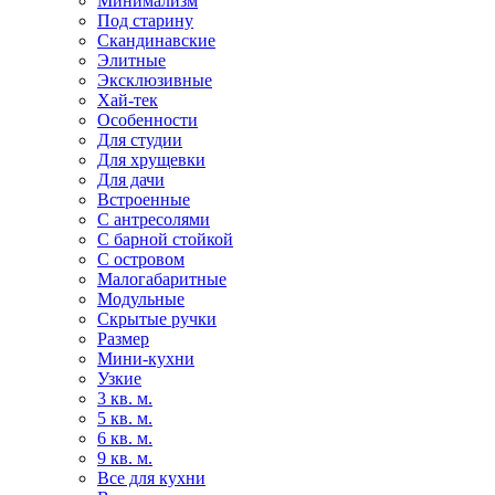
Минимализм
Под старину
Скандинавские
Элитные
Эксклюзивные
Хай-тек
Особенности
Для студии
Для хрущевки
Для дачи
Встроенные
С антресолями
С барной стойкой
С островом
Малогабаритные
Модульные
Скрытые ручки
Размер
Мини-кухни
Узкие
3 кв. м.
5 кв. м.
6 кв. м.
9 кв. м.
Все для кухни