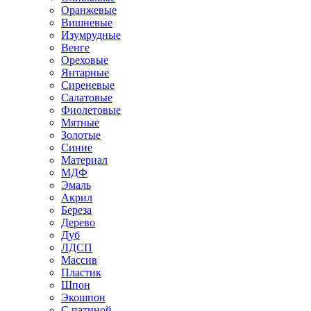
Оранжевые
Вишневые
Изумрудные
Венге
Ореховые
Янтарные
Сиреневые
Салатовые
Фиолетовые
Мятные
Золотые
Синие
Материал
МДФ
Эмаль
Акрил
Береза
Дерево
Дуб
ЛДСП
Массив
Пластик
Шпон
Экошпон
С патиной