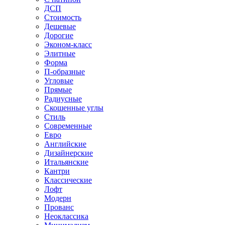
ДСП
Стоимость
Дешевые
Дорогие
Эконом-класс
Элитные
Форма
П-образные
Угловые
Прямые
Радиусные
Скошенные углы
Стиль
Современные
Евро
Английские
Дизайнерские
Итальянские
Кантри
Классические
Лофт
Модерн
Прованс
Неоклассика