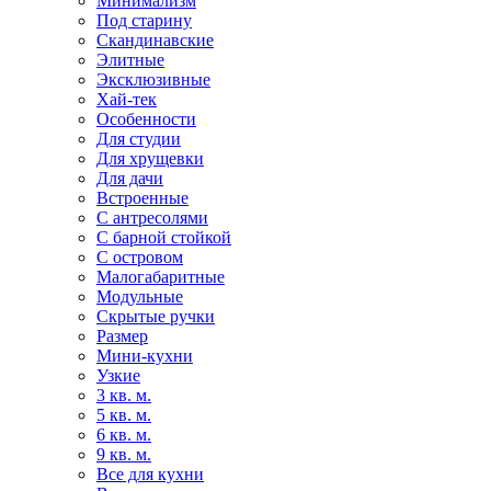
Минимализм
Под старину
Скандинавские
Элитные
Эксклюзивные
Хай-тек
Особенности
Для студии
Для хрущевки
Для дачи
Встроенные
С антресолями
С барной стойкой
С островом
Малогабаритные
Модульные
Скрытые ручки
Размер
Мини-кухни
Узкие
3 кв. м.
5 кв. м.
6 кв. м.
9 кв. м.
Все для кухни