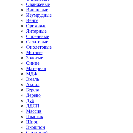
Оранжевые
Вишневые
Изумрудные
Венге
Ореховые
Янтарные
Сиреневые
Салатовые
Фиолетовые
Мятные
Золотые
Синие
Материал
МДФ
Эмаль
Акрил
Береза
Дерево
Дуб
ЛДСП
Массив
Пластик
Шпон
Экошпон
С патиной