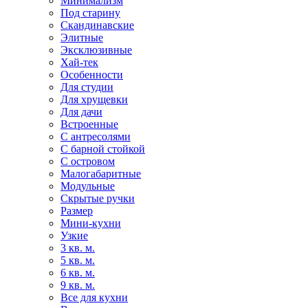
Минимализм
Под старину
Скандинавские
Элитные
Эксклюзивные
Хай-тек
Особенности
Для студии
Для хрущевки
Для дачи
Встроенные
С антресолями
С барной стойкой
С островом
Малогабаритные
Модульные
Скрытые ручки
Размер
Мини-кухни
Узкие
3 кв. м.
5 кв. м.
6 кв. м.
9 кв. м.
Все для кухни