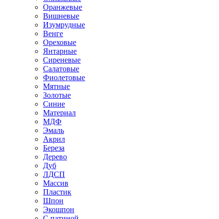
Оранжевые
Вишневые
Изумрудные
Венге
Ореховые
Янтарные
Сиреневые
Салатовые
Фиолетовые
Мятные
Золотые
Синие
Материал
МДФ
Эмаль
Акрил
Береза
Дерево
Дуб
ЛДСП
Массив
Пластик
Шпон
Экошпон
С патиной