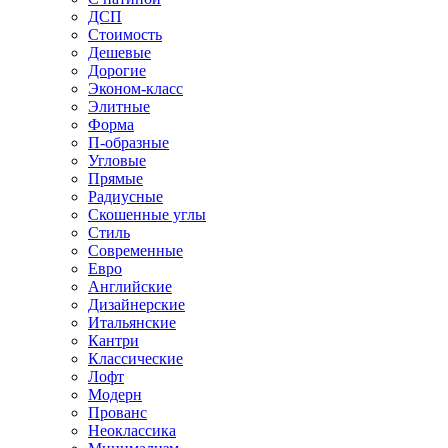
ДСП
Стоимость
Дешевые
Дорогие
Эконом-класс
Элитные
Форма
П-образные
Угловые
Прямые
Радиусные
Скошенные углы
Стиль
Современные
Евро
Английские
Дизайнерские
Итальянские
Кантри
Классические
Лофт
Модерн
Прованс
Неоклассика