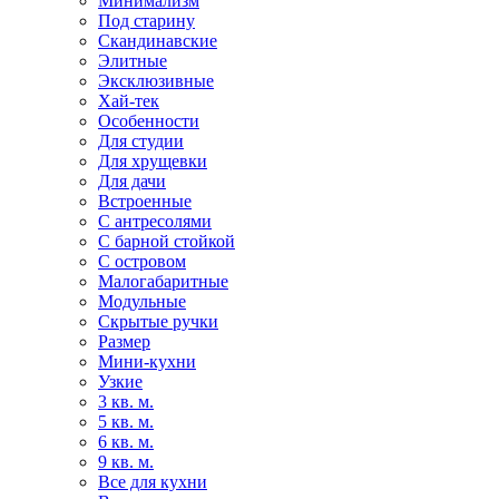
Минимализм
Под старину
Скандинавские
Элитные
Эксклюзивные
Хай-тек
Особенности
Для студии
Для хрущевки
Для дачи
Встроенные
С антресолями
С барной стойкой
С островом
Малогабаритные
Модульные
Скрытые ручки
Размер
Мини-кухни
Узкие
3 кв. м.
5 кв. м.
6 кв. м.
9 кв. м.
Все для кухни