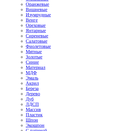
Оранжевые
Вишневые
Изумрудные
Венге
Ореховые
Янтарные
Сиреневые
Салатовые
Фиолетовые
Мятные
Золотые
Синие
Материал
МДФ
Эмаль
Акрил
Береза
Дерево
Дуб
ЛДСП
Массив
Пластик
Шпон
Экошпон
С патиной