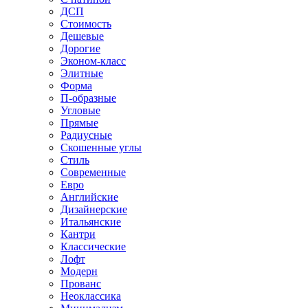
ДСП
Стоимость
Дешевые
Дорогие
Эконом-класс
Элитные
Форма
П-образные
Угловые
Прямые
Радиусные
Скошенные углы
Стиль
Современные
Евро
Английские
Дизайнерские
Итальянские
Кантри
Классические
Лофт
Модерн
Прованс
Неоклассика