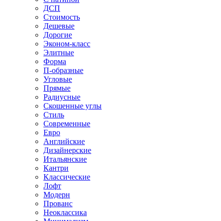
ДСП
Стоимость
Дешевые
Дорогие
Эконом-класс
Элитные
Форма
П-образные
Угловые
Прямые
Радиусные
Скошенные углы
Стиль
Современные
Евро
Английские
Дизайнерские
Итальянские
Кантри
Классические
Лофт
Модерн
Прованс
Неоклассика