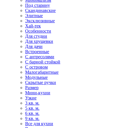
Минимализм
Под старину
Скандинавские
Элитные
Эксклюзивные
Хай-тек
Особенности
Для студии
Для хрущевки
Для дачи
Встроенные
С антресолями
С барной стойкой
С островом
Малогабаритные
Модульные
Скрытые ручки
Размер
Мини-кухни
Узкие
3 кв. м.
5 кв. м.
6 кв. м.
9 кв. м.
Все для кухни