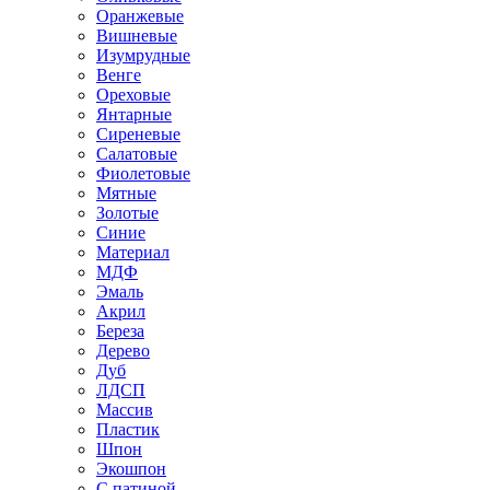
Оранжевые
Вишневые
Изумрудные
Венге
Ореховые
Янтарные
Сиреневые
Салатовые
Фиолетовые
Мятные
Золотые
Синие
Материал
МДФ
Эмаль
Акрил
Береза
Дерево
Дуб
ЛДСП
Массив
Пластик
Шпон
Экошпон
С патиной