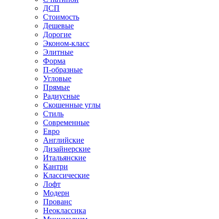
ДСП
Стоимость
Дешевые
Дорогие
Эконом-класс
Элитные
Форма
П-образные
Угловые
Прямые
Радиусные
Скошенные углы
Стиль
Современные
Евро
Английские
Дизайнерские
Итальянские
Кантри
Классические
Лофт
Модерн
Прованс
Неоклассика