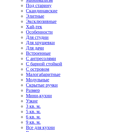
Минимализм
Под старину
Скандинавские
Элитные
Эксклюзивные
Хай-тек
Особенности
Для студии
Для хрущевки
Для дачи
Встроенные
С антресолями
С барной стойкой
С островом
Малогабаритные
Модульные
Скрытые ручки
Размер
Мини-кухни
Узкие
3 кв. м.
5 кв. м.
6 кв. м.
9 кв. м.
Все для кухни