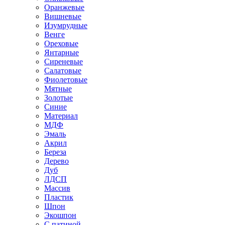
Оранжевые
Вишневые
Изумрудные
Венге
Ореховые
Янтарные
Сиреневые
Салатовые
Фиолетовые
Мятные
Золотые
Синие
Материал
МДФ
Эмаль
Акрил
Береза
Дерево
Дуб
ЛДСП
Массив
Пластик
Шпон
Экошпон
С патиной