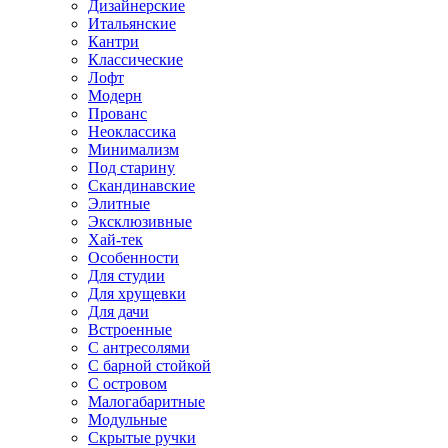
Дизайнерские
Итальянские
Кантри
Классические
Лофт
Модерн
Прованс
Неоклассика
Минимализм
Под старину
Скандинавские
Элитные
Эксклюзивные
Хай-тек
Особенности
Для студии
Для хрущевки
Для дачи
Встроенные
С антресолями
С барной стойкой
С островом
Малогабаритные
Модульные
Скрытые ручки