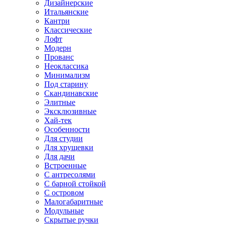
Дизайнерские
Итальянские
Кантри
Классические
Лофт
Модерн
Прованс
Неоклассика
Минимализм
Под старину
Скандинавские
Элитные
Эксклюзивные
Хай-тек
Особенности
Для студии
Для хрущевки
Для дачи
Встроенные
С антресолями
С барной стойкой
С островом
Малогабаритные
Модульные
Скрытые ручки