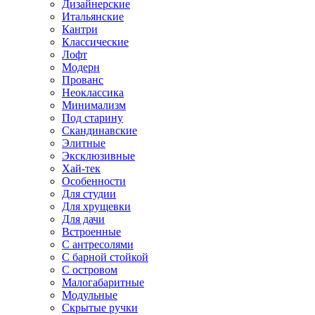
Дизайнерские
Итальянские
Кантри
Классические
Лофт
Модерн
Прованс
Неоклассика
Минимализм
Под старину
Скандинавские
Элитные
Эксклюзивные
Хай-тек
Особенности
Для студии
Для хрущевки
Для дачи
Встроенные
С антресолями
С барной стойкой
С островом
Малогабаритные
Модульные
Скрытые ручки