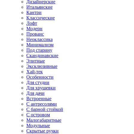
Дизайнерские
Итальянские
Кантри
Классические
Лофт
Модерн
Прованс
Неоклассика
Минимализм
Под старину
Скандинавские
Элитные
Эксклюзивные
Хай-тек
Особенности
Для студии
Для хрущевки
Для дачи
Встроенные
С антресолями
С барной стойкой
С островом
Малогабаритные
Модульные
Скрытые ручки