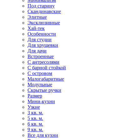
Минимализм
Под старину
Скандинавские
Элитные
Эксклюзивные
Хай-тек
Особенности
Для студии
Для хрущевки
Для дачи
Встроенные
С антресолями
С барной стойкой
С островом
Малогабаритные
Модульные
Скрытые ручки
Размер
Мини-кухни
Узкие
3 кв. м.
5 кв. м.
6 кв. м.
9 кв. м.
Все для кухни