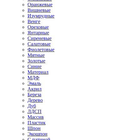
Оранжевые
Вишневые
Изумрудные
Венге
Ореховые
Янтарные
Сиреневые
Салатовые
Фиолетовые
Мятные
Золотые
Синие
Материал
МДФ
Эмаль
Акрил
Береза
Дерево
Дуб
ЛДСП
Массив
Пластик
Шпон
Экошпон
С патиной