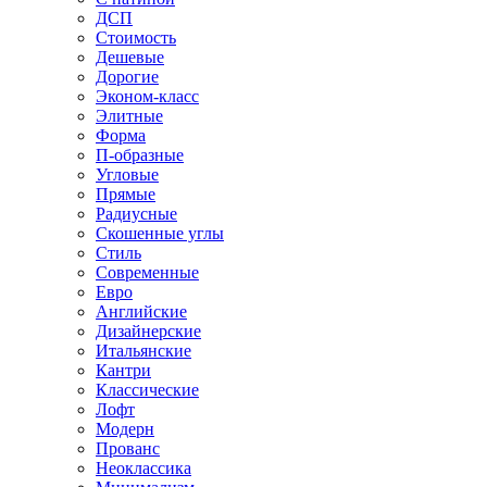
ДСП
Стоимость
Дешевые
Дорогие
Эконом-класс
Элитные
Форма
П-образные
Угловые
Прямые
Радиусные
Скошенные углы
Стиль
Современные
Евро
Английские
Дизайнерские
Итальянские
Кантри
Классические
Лофт
Модерн
Прованс
Неоклассика