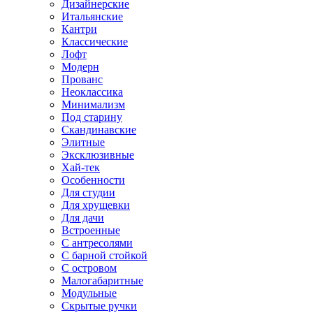
Дизайнерские
Итальянские
Кантри
Классические
Лофт
Модерн
Прованс
Неоклассика
Минимализм
Под старину
Скандинавские
Элитные
Эксклюзивные
Хай-тек
Особенности
Для студии
Для хрущевки
Для дачи
Встроенные
С антресолями
С барной стойкой
С островом
Малогабаритные
Модульные
Скрытые ручки