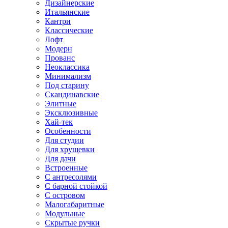
Дизайнерские
Итальянские
Кантри
Классические
Лофт
Модерн
Прованс
Неоклассика
Минимализм
Под старину
Скандинавские
Элитные
Эксклюзивные
Хай-тек
Особенности
Для студии
Для хрущевки
Для дачи
Встроенные
С антресолями
С барной стойкой
С островом
Малогабаритные
Модульные
Скрытые ручки