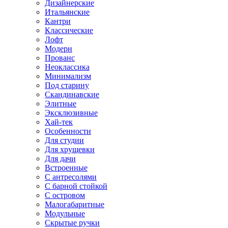
Дизайнерские
Итальянские
Кантри
Классические
Лофт
Модерн
Прованс
Неоклассика
Минимализм
Под старину
Скандинавские
Элитные
Эксклюзивные
Хай-тек
Особенности
Для студии
Для хрущевки
Для дачи
Встроенные
С антресолями
С барной стойкой
С островом
Малогабаритные
Модульные
Скрытые ручки