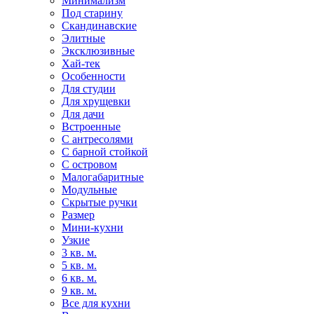
Минимализм
Под старину
Скандинавские
Элитные
Эксклюзивные
Хай-тек
Особенности
Для студии
Для хрущевки
Для дачи
Встроенные
С антресолями
С барной стойкой
С островом
Малогабаритные
Модульные
Скрытые ручки
Размер
Мини-кухни
Узкие
3 кв. м.
5 кв. м.
6 кв. м.
9 кв. м.
Все для кухни