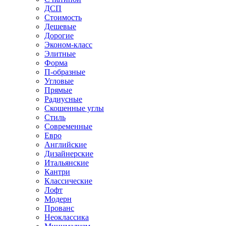
ДСП
Стоимость
Дешевые
Дорогие
Эконом-класс
Элитные
Форма
П-образные
Угловые
Прямые
Радиусные
Скошенные углы
Стиль
Современные
Евро
Английские
Дизайнерские
Итальянские
Кантри
Классические
Лофт
Модерн
Прованс
Неоклассика