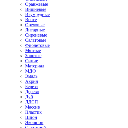
Оранжевые
Вишневые
Изумрудные
Венге
Ореховые
Янтарные
Сиреневые
Салатовые
Фиолетовые
Мятные
Золотые
Синие
Материал
МДФ
Эмаль
Акрил
Береза
Дерево
Дуб
ЛДСП
Массив
Пластик
Шпон
Экошпон
С патиной