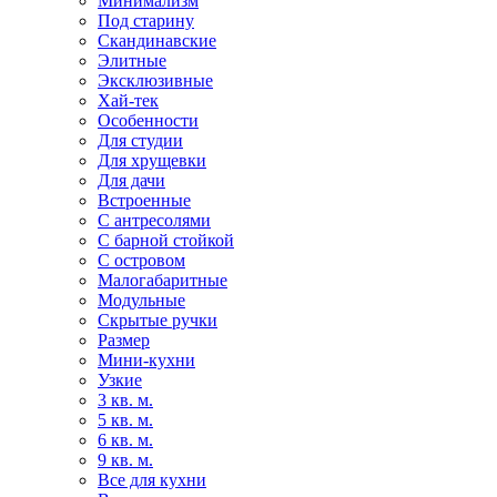
Минимализм
Под старину
Скандинавские
Элитные
Эксклюзивные
Хай-тек
Особенности
Для студии
Для хрущевки
Для дачи
Встроенные
С антресолями
С барной стойкой
С островом
Малогабаритные
Модульные
Скрытые ручки
Размер
Мини-кухни
Узкие
3 кв. м.
5 кв. м.
6 кв. м.
9 кв. м.
Все для кухни