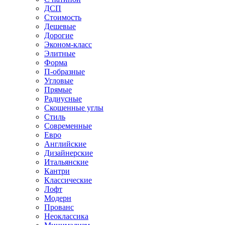
ДСП
Стоимость
Дешевые
Дорогие
Эконом-класс
Элитные
Форма
П-образные
Угловые
Прямые
Радиусные
Скошенные углы
Стиль
Современные
Евро
Английские
Дизайнерские
Итальянские
Кантри
Классические
Лофт
Модерн
Прованс
Неоклассика