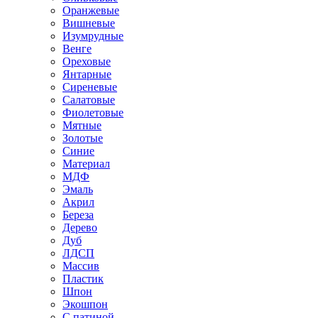
Оранжевые
Вишневые
Изумрудные
Венге
Ореховые
Янтарные
Сиреневые
Салатовые
Фиолетовые
Мятные
Золотые
Синие
Материал
МДФ
Эмаль
Акрил
Береза
Дерево
Дуб
ЛДСП
Массив
Пластик
Шпон
Экошпон
С патиной