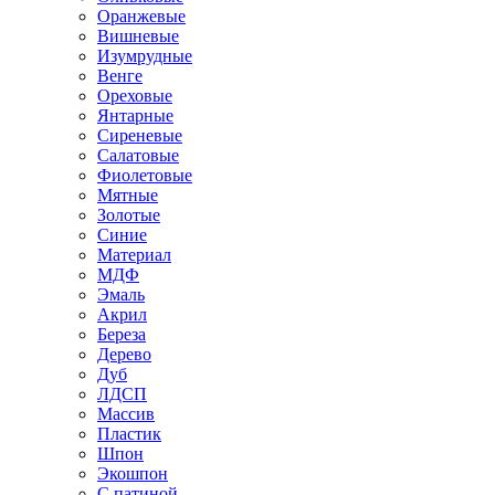
Оранжевые
Вишневые
Изумрудные
Венге
Ореховые
Янтарные
Сиреневые
Салатовые
Фиолетовые
Мятные
Золотые
Синие
Материал
МДФ
Эмаль
Акрил
Береза
Дерево
Дуб
ЛДСП
Массив
Пластик
Шпон
Экошпон
С патиной