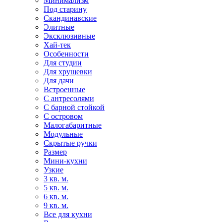
Минимализм
Под старину
Скандинавские
Элитные
Эксклюзивные
Хай-тек
Особенности
Для студии
Для хрущевки
Для дачи
Встроенные
С антресолями
С барной стойкой
С островом
Малогабаритные
Модульные
Скрытые ручки
Размер
Мини-кухни
Узкие
3 кв. м.
5 кв. м.
6 кв. м.
9 кв. м.
Все для кухни