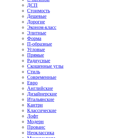
ДСП
Стоимость
Дешевые
Дорогие
Эконом-класс
Элитные
Форма
П-образные
Угловые
Прямые
Радиусные
Скошенные углы
Стиль
Современные
Евро
Английские
Дизайнерские
Итальянские
Кантри
Классические
Лофт
Модерн
Прованс
Неоклассика