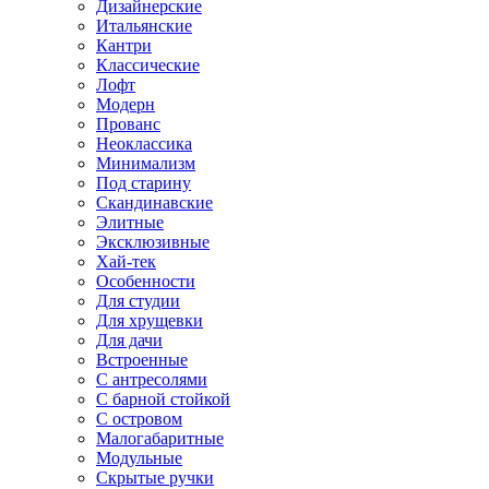
Дизайнерские
Итальянские
Кантри
Классические
Лофт
Модерн
Прованс
Неоклассика
Минимализм
Под старину
Скандинавские
Элитные
Эксклюзивные
Хай-тек
Особенности
Для студии
Для хрущевки
Для дачи
Встроенные
С антресолями
С барной стойкой
С островом
Малогабаритные
Модульные
Скрытые ручки