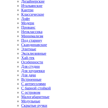
Дизайнерские
Итальянские
Кантри
Классические
Лофт
Модерн
Прованс
Неоклассика
Минимализм
Под старину
Скандинавские
Элитные
Эксклюзивные
Хай-тек
Особенности
Для студии
Для хрущевки
Для дачи
Встроенные
С антресолями
С барной стойкой
С островом
Малогабаритные
Модульные
Скрытые ручки