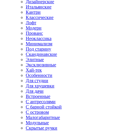
Дизайнерские
Итальянские
Кантри
Классические
Лофт
Модерн
Прованс
Неоклассика
Минимализм
Под старину
Скандинавские
Элитные
Эксклюзивные
Хай-тек
Особенности
Для студии
Для хрущевки
Для дачи
Встроенные
С антресолями
С барной стойкой
С островом
Малогабаритные
Модульные
Скрытые ручки