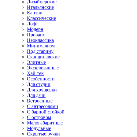
Дизайнерские
Итальянские
Кантри
Классические
Лофт
Модерн
Прованс
Неоклассика
Минимализм
Под старину
Скандинавские
Элитные
Эксклюзивные
Хай-тек
Особенности
Для студии
Для хрущевки
Для дачи
Встроенные
С антресолями
С барной стойкой
С островом
Малогабаритные
Модульные
Скрытые ручки