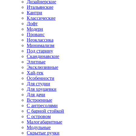
Дизайнерские
Итальянские
Кантри
Классические
Лофт
Модерн
Прованс
Неоклассика
Минимализм
Под старину
Скандинавские
Элитные
Эксклюзивные
Хай-тек
Особенности
Для студии
Для хрущевки
Для дачи
Встроенные
С антресолями
С барной стойкой
С островом
Малогабаритные
Модульные
Скрытые ручки