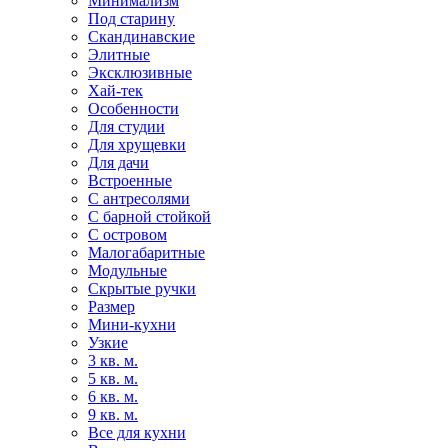
Минимализм
Под старину
Скандинавские
Элитные
Эксклюзивные
Хай-тек
Особенности
Для студии
Для хрущевки
Для дачи
Встроенные
С антресолями
С барной стойкой
С островом
Малогабаритные
Модульные
Скрытые ручки
Размер
Мини-кухни
Узкие
3 кв. м.
5 кв. м.
6 кв. м.
9 кв. м.
Все для кухни