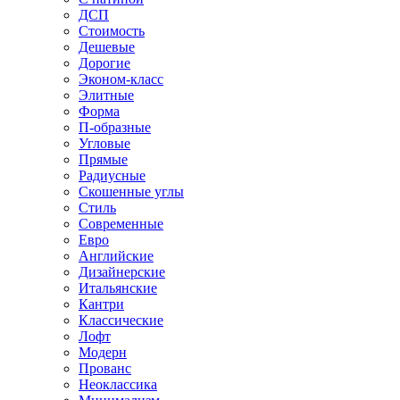
ДСП
Стоимость
Дешевые
Дорогие
Эконом-класс
Элитные
Форма
П-образные
Угловые
Прямые
Радиусные
Скошенные углы
Стиль
Современные
Евро
Английские
Дизайнерские
Итальянские
Кантри
Классические
Лофт
Модерн
Прованс
Неоклассика