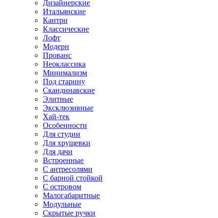
Дизайнерские
Итальянские
Кантри
Классические
Лофт
Модерн
Прованс
Неоклассика
Минимализм
Под старину
Скандинавские
Элитные
Эксклюзивные
Хай-тек
Особенности
Для студии
Для хрущевки
Для дачи
Встроенные
С антресолями
С барной стойкой
С островом
Малогабаритные
Модульные
Скрытые ручки