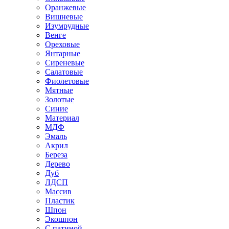
Оранжевые
Вишневые
Изумрудные
Венге
Ореховые
Янтарные
Сиреневые
Салатовые
Фиолетовые
Мятные
Золотые
Синие
Материал
МДФ
Эмаль
Акрил
Береза
Дерево
Дуб
ЛДСП
Массив
Пластик
Шпон
Экошпон
С патиной