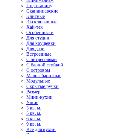
Минимализм
Под старину
Скандинавские
Элитные
Эксклюзивные
Хай-тек
Особенности
Для студии
Для хрущевки
Для дачи
Встроенные
С антресолями
С барной стойкой
С островом
Малогабаритные
Модульные
Скрытые ручки
Размер
Мини-кухни
Узкие
3 кв. м.
5 кв. м.
6 кв. м.
9 кв. м.
Все для кухни