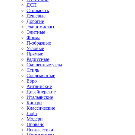
ДСП
Стоимость
Дешевые
Дорогие
Эконом-класс
Элитные
Форма
П-образные
Угловые
Прямые
Радиусные
Скошенные углы
Стиль
Современные
Евро
Английские
Дизайнерские
Итальянские
Кантри
Классические
Лофт
Модерн
Прованс
Неоклассика