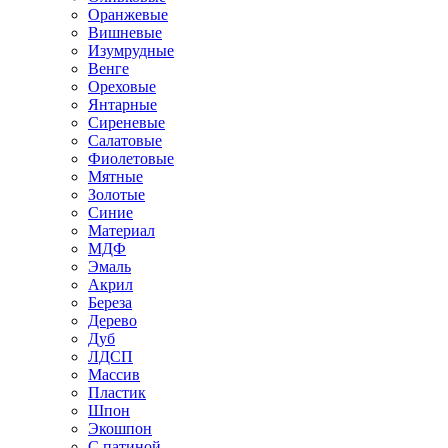
Оранжевые
Вишневые
Изумрудные
Венге
Ореховые
Янтарные
Сиреневые
Салатовые
Фиолетовые
Мятные
Золотые
Синие
Материал
МДФ
Эмаль
Акрил
Береза
Дерево
Дуб
ЛДСП
Массив
Пластик
Шпон
Экошпон
С патиной