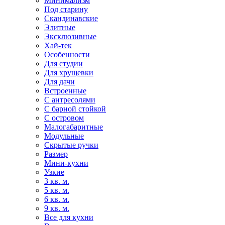
Минимализм
Под старину
Скандинавские
Элитные
Эксклюзивные
Хай-тек
Особенности
Для студии
Для хрущевки
Для дачи
Встроенные
С антресолями
С барной стойкой
С островом
Малогабаритные
Модульные
Скрытые ручки
Размер
Мини-кухни
Узкие
3 кв. м.
5 кв. м.
6 кв. м.
9 кв. м.
Все для кухни