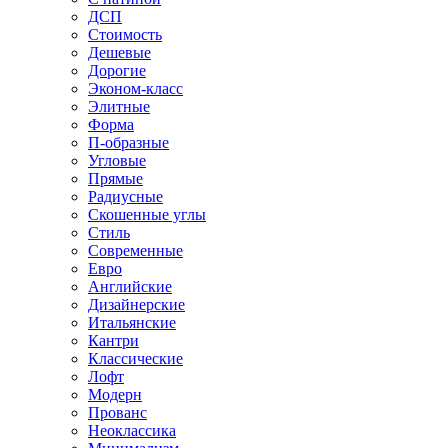
ДСП
Стоимость
Дешевые
Дорогие
Эконом-класс
Элитные
Форма
П-образные
Угловые
Прямые
Радиусные
Скошенные углы
Стиль
Современные
Евро
Английские
Дизайнерские
Итальянские
Кантри
Классические
Лофт
Модерн
Прованс
Неоклассика