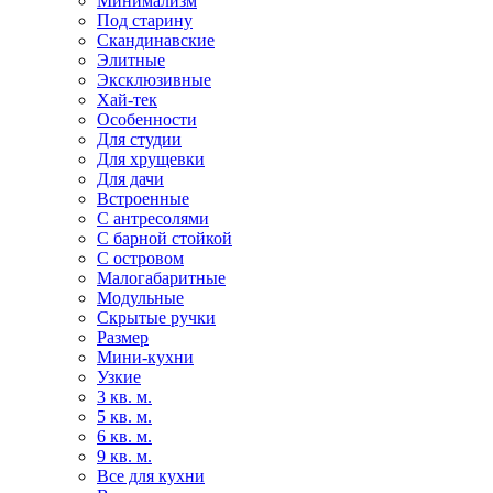
Минимализм
Под старину
Скандинавские
Элитные
Эксклюзивные
Хай-тек
Особенности
Для студии
Для хрущевки
Для дачи
Встроенные
С антресолями
С барной стойкой
С островом
Малогабаритные
Модульные
Скрытые ручки
Размер
Мини-кухни
Узкие
3 кв. м.
5 кв. м.
6 кв. м.
9 кв. м.
Все для кухни