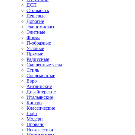
ДСП
Стоимость
Дешевые
Дорогие
Эконом-класс
Элитные
Форма
П-образные
Угловые
Прямые
Радиусные
Скошенные углы
Стиль
Современные
Евро
Английские
Дизайнерские
Итальянские
Кантри
Классические
Лофт
Модерн
Прованс
Неоклассика