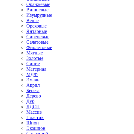
Оранжевые
Вишневые
Изумрудные
Венге
Ореховые
Янтарные
Сиреневые
Салатовые
Фиолетовые
Мятные
Золотые
Синие
Материал
МДФ
Эмаль
Акрил
Береза
Дерево
Дуб
ЛДСП
Массив
Пластик
Шпон
Экошпон
С патиной