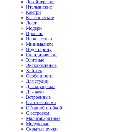
Дизайнерские
Итальянские
Кантри
Классические
Лофт
Модерн
Прованс
Неоклассика
Минимализм
Под старину
Скандинавские
Элитные
Эксклюзивные
Хай-тек
Особенности
Для студии
Для хрущевки
Для дачи
Встроенные
С антресолями
С барной стойкой
С островом
Малогабаритные
Модульные
Скрытые ручки