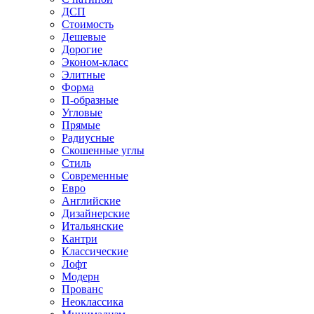
ДСП
Стоимость
Дешевые
Дорогие
Эконом-класс
Элитные
Форма
П-образные
Угловые
Прямые
Радиусные
Скошенные углы
Стиль
Современные
Евро
Английские
Дизайнерские
Итальянские
Кантри
Классические
Лофт
Модерн
Прованс
Неоклассика