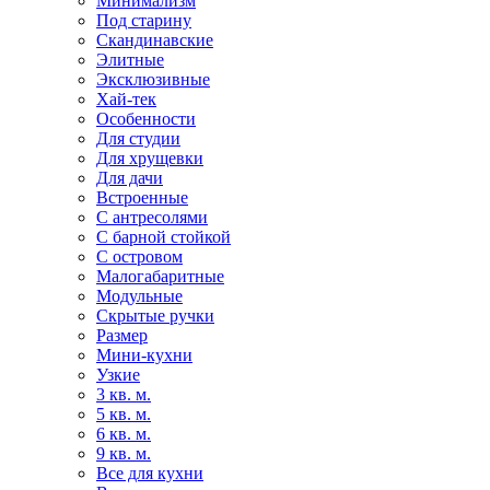
Минимализм
Под старину
Скандинавские
Элитные
Эксклюзивные
Хай-тек
Особенности
Для студии
Для хрущевки
Для дачи
Встроенные
С антресолями
С барной стойкой
С островом
Малогабаритные
Модульные
Скрытые ручки
Размер
Мини-кухни
Узкие
3 кв. м.
5 кв. м.
6 кв. м.
9 кв. м.
Все для кухни