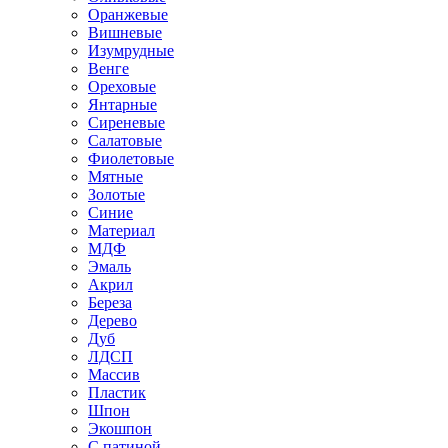
Оранжевые
Вишневые
Изумрудные
Венге
Ореховые
Янтарные
Сиреневые
Салатовые
Фиолетовые
Мятные
Золотые
Синие
Материал
МДФ
Эмаль
Акрил
Береза
Дерево
Дуб
ЛДСП
Массив
Пластик
Шпон
Экошпон
С патиной