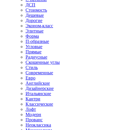
ДСП
Стоимость
Дешевые
Дорогие
Эконом-класс
Элитные
Форма
П-образные
Угловые
Прямые
Радиусные
Скошенные углы
Стиль
Современные
Евро
Английские
Дизайнерские
Итальянские
Кантри
Классические
Лофт
Модерн
Прованс
Неоклассика