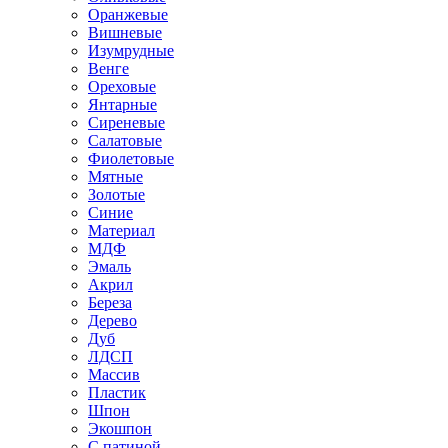
Оранжевые
Вишневые
Изумрудные
Венге
Ореховые
Янтарные
Сиреневые
Салатовые
Фиолетовые
Мятные
Золотые
Синие
Материал
МДФ
Эмаль
Акрил
Береза
Дерево
Дуб
ЛДСП
Массив
Пластик
Шпон
Экошпон
С патиной