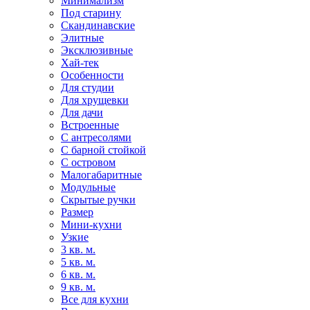
Минимализм
Под старину
Скандинавские
Элитные
Эксклюзивные
Хай-тек
Особенности
Для студии
Для хрущевки
Для дачи
Встроенные
С антресолями
С барной стойкой
С островом
Малогабаритные
Модульные
Скрытые ручки
Размер
Мини-кухни
Узкие
3 кв. м.
5 кв. м.
6 кв. м.
9 кв. м.
Все для кухни