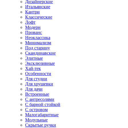
Дизайнерские
Итальянские
Кантри
Классические
Лофт
Модерн
Прованс
Неоклассика
Минимализм
Под старину
Скандинавские
Элитные
Эксклюзивные
Хай-тек
Особенности
Для студии
Для хрущевки
Для дачи
Встроенные
С антресолями
С барной стойкой
С островом
Малогабаритные
Модульные
Скрытые ручки