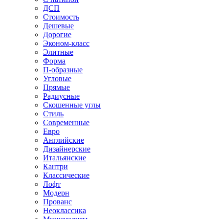
ДСП
Стоимость
Дешевые
Дорогие
Эконом-класс
Элитные
Форма
П-образные
Угловые
Прямые
Радиусные
Скошенные углы
Стиль
Современные
Евро
Английские
Дизайнерские
Итальянские
Кантри
Классические
Лофт
Модерн
Прованс
Неоклассика