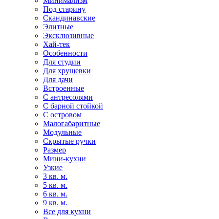
Минимализм
Под старину
Скандинавские
Элитные
Эксклюзивные
Хай-тек
Особенности
Для студии
Для хрущевки
Для дачи
Встроенные
С антресолями
С барной стойкой
С островом
Малогабаритные
Модульные
Скрытые ручки
Размер
Мини-кухни
Узкие
3 кв. м.
5 кв. м.
6 кв. м.
9 кв. м.
Все для кухни