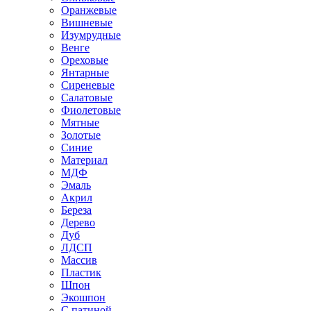
Оранжевые
Вишневые
Изумрудные
Венге
Ореховые
Янтарные
Сиреневые
Салатовые
Фиолетовые
Мятные
Золотые
Синие
Материал
МДФ
Эмаль
Акрил
Береза
Дерево
Дуб
ЛДСП
Массив
Пластик
Шпон
Экошпон
С патиной