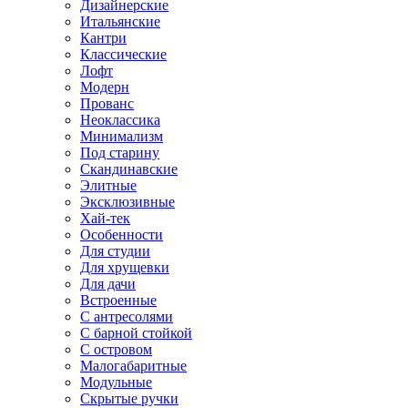
Дизайнерские
Итальянские
Кантри
Классические
Лофт
Модерн
Прованс
Неоклассика
Минимализм
Под старину
Скандинавские
Элитные
Эксклюзивные
Хай-тек
Особенности
Для студии
Для хрущевки
Для дачи
Встроенные
С антресолями
С барной стойкой
С островом
Малогабаритные
Модульные
Скрытые ручки