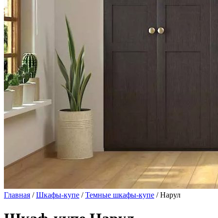
Главная
/
Шкафы-купе
/
Темные шкафы-купе
/ Нарул