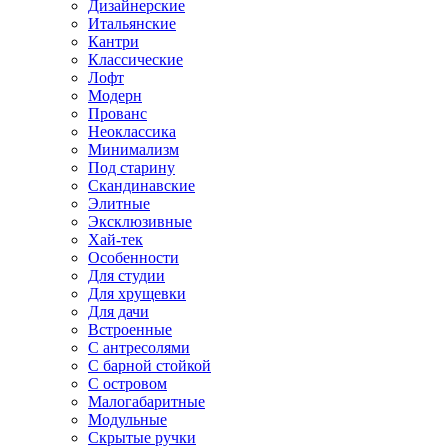
Дизайнерские
Итальянские
Кантри
Классические
Лофт
Модерн
Прованс
Неоклассика
Минимализм
Под старину
Скандинавские
Элитные
Эксклюзивные
Хай-тек
Особенности
Для студии
Для хрущевки
Для дачи
Встроенные
С антресолями
С барной стойкой
С островом
Малогабаритные
Модульные
Скрытые ручки