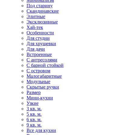
Минимализм
Под старину
Скандинавские
Элитные
Эксклюзивные
Хай-тек
Особенности
Для студии
Для хрущевки
Для дачи
Встроенные
С антресолями
С барной стойкой
С островом
Малогабаритные
Модульные
Скрытые ручки
Размер
Мини-кухни
Узкие
3 кв. м.
5 кв. м.
6 кв. м.
9 кв. м.
Все для кухни