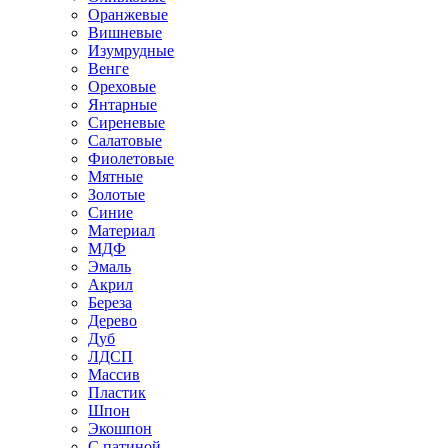
Оранжевые
Вишневые
Изумрудные
Венге
Ореховые
Янтарные
Сиреневые
Салатовые
Фиолетовые
Мятные
Золотые
Синие
Материал
МДФ
Эмаль
Акрил
Береза
Дерево
Дуб
ЛДСП
Массив
Пластик
Шпон
Экошпон
С патиной