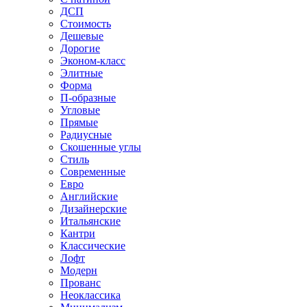
ДСП
Стоимость
Дешевые
Дорогие
Эконом-класс
Элитные
Форма
П-образные
Угловые
Прямые
Радиусные
Скошенные углы
Стиль
Современные
Евро
Английские
Дизайнерские
Итальянские
Кантри
Классические
Лофт
Модерн
Прованс
Неоклассика