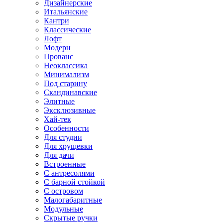
Дизайнерские
Итальянские
Кантри
Классические
Лофт
Модерн
Прованс
Неоклассика
Минимализм
Под старину
Скандинавские
Элитные
Эксклюзивные
Хай-тек
Особенности
Для студии
Для хрущевки
Для дачи
Встроенные
С антресолями
С барной стойкой
С островом
Малогабаритные
Модульные
Скрытые ручки