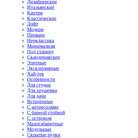
Дизайнерские
Итальянские
Кантри
Классические
Лофт
Модерн
Прованс
Неоклассика
Минимализм
Под старину
Скандинавские
Элитные
Эксклюзивные
Хай-тек
Особенности
Для студии
Для хрущевки
Для дачи
Встроенные
С антресолями
С барной стойкой
С островом
Малогабаритные
Модульные
Скрытые ручки