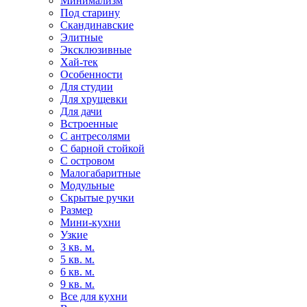
Минимализм
Под старину
Скандинавские
Элитные
Эксклюзивные
Хай-тек
Особенности
Для студии
Для хрущевки
Для дачи
Встроенные
С антресолями
С барной стойкой
С островом
Малогабаритные
Модульные
Скрытые ручки
Размер
Мини-кухни
Узкие
3 кв. м.
5 кв. м.
6 кв. м.
9 кв. м.
Все для кухни