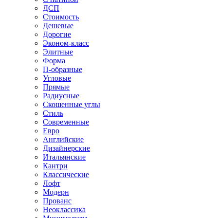
ДСП
Стоимость
Дешевые
Дорогие
Эконом-класс
Элитные
Форма
П-образные
Угловые
Прямые
Радиусные
Скошенные углы
Стиль
Современные
Евро
Английские
Дизайнерские
Итальянские
Кантри
Классические
Лофт
Модерн
Прованс
Неоклассика