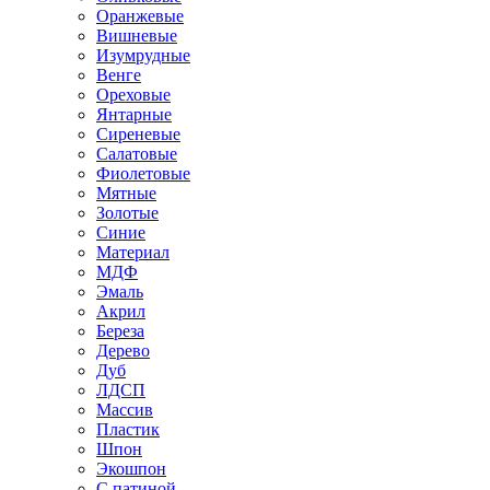
Оранжевые
Вишневые
Изумрудные
Венге
Ореховые
Янтарные
Сиреневые
Салатовые
Фиолетовые
Мятные
Золотые
Синие
Материал
МДФ
Эмаль
Акрил
Береза
Дерево
Дуб
ЛДСП
Массив
Пластик
Шпон
Экошпон
С патиной