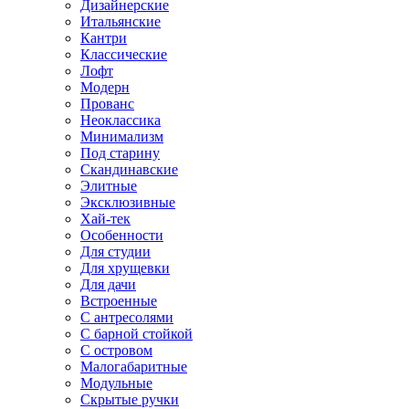
Дизайнерские
Итальянские
Кантри
Классические
Лофт
Модерн
Прованс
Неоклассика
Минимализм
Под старину
Скандинавские
Элитные
Эксклюзивные
Хай-тек
Особенности
Для студии
Для хрущевки
Для дачи
Встроенные
С антресолями
С барной стойкой
С островом
Малогабаритные
Модульные
Скрытые ручки