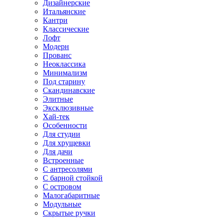
Дизайнерские
Итальянские
Кантри
Классические
Лофт
Модерн
Прованс
Неоклассика
Минимализм
Под старину
Скандинавские
Элитные
Эксклюзивные
Хай-тек
Особенности
Для студии
Для хрущевки
Для дачи
Встроенные
С антресолями
С барной стойкой
С островом
Малогабаритные
Модульные
Скрытые ручки