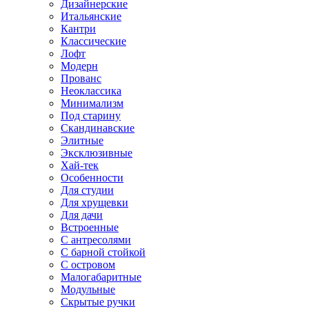
Дизайнерские
Итальянские
Кантри
Классические
Лофт
Модерн
Прованс
Неоклассика
Минимализм
Под старину
Скандинавские
Элитные
Эксклюзивные
Хай-тек
Особенности
Для студии
Для хрущевки
Для дачи
Встроенные
С антресолями
С барной стойкой
С островом
Малогабаритные
Модульные
Скрытые ручки