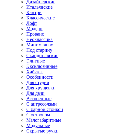
Дизайнерские
Итальянские
Кантри
Классические
Лофт
Модерн
Прованс
Неоклассика
Минимализм
Под старину
Скандинавские
Элитные
Эксклюзивные
Хай-тек
Особенности
Для студии
Для хрущевки
Для дачи
Встроенные
С антресолями
С барной стойкой
С островом
Малогабаритные
Модульные
Скрытые ручки