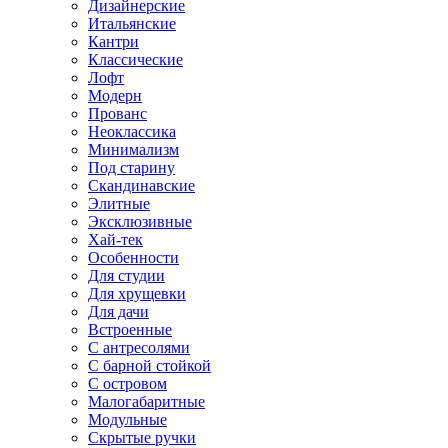
Дизайнерские
Итальянские
Кантри
Классические
Лофт
Модерн
Прованс
Неоклассика
Минимализм
Под старину
Скандинавские
Элитные
Эксклюзивные
Хай-тек
Особенности
Для студии
Для хрущевки
Для дачи
Встроенные
С антресолями
С барной стойкой
С островом
Малогабаритные
Модульные
Скрытые ручки