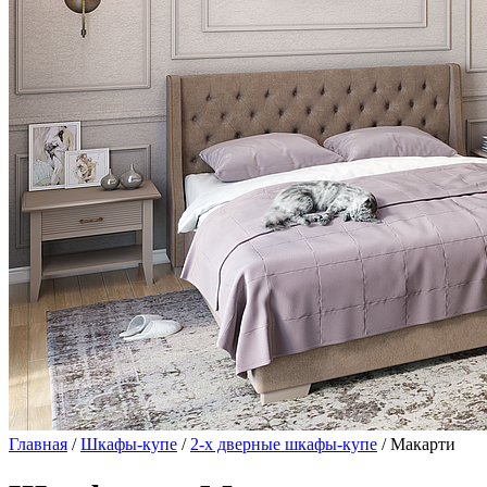
Главная
/
Шкафы-купе
/
2-х дверные шкафы-купе
/ Макарти