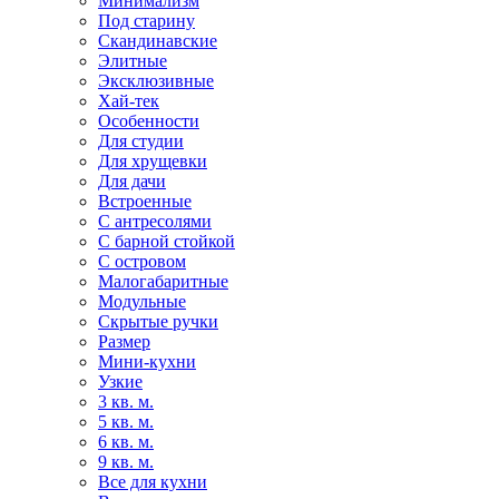
Минимализм
Под старину
Скандинавские
Элитные
Эксклюзивные
Хай-тек
Особенности
Для студии
Для хрущевки
Для дачи
Встроенные
С антресолями
С барной стойкой
С островом
Малогабаритные
Модульные
Скрытые ручки
Размер
Мини-кухни
Узкие
3 кв. м.
5 кв. м.
6 кв. м.
9 кв. м.
Все для кухни