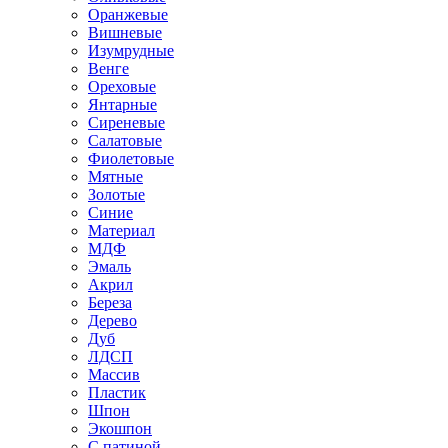
Оранжевые
Вишневые
Изумрудные
Венге
Ореховые
Янтарные
Сиреневые
Салатовые
Фиолетовые
Мятные
Золотые
Синие
Материал
МДФ
Эмаль
Акрил
Береза
Дерево
Дуб
ЛДСП
Массив
Пластик
Шпон
Экошпон
С патиной