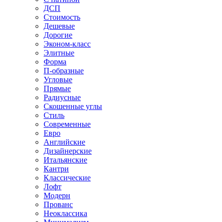
ДСП
Стоимость
Дешевые
Дорогие
Эконом-класс
Элитные
Форма
П-образные
Угловые
Прямые
Радиусные
Скошенные углы
Стиль
Современные
Евро
Английские
Дизайнерские
Итальянские
Кантри
Классические
Лофт
Модерн
Прованс
Неоклассика