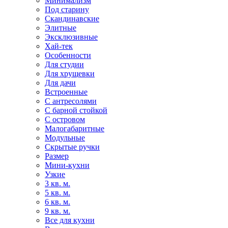
Минимализм
Под старину
Скандинавские
Элитные
Эксклюзивные
Хай-тек
Особенности
Для студии
Для хрущевки
Для дачи
Встроенные
С антресолями
С барной стойкой
С островом
Малогабаритные
Модульные
Скрытые ручки
Размер
Мини-кухни
Узкие
3 кв. м.
5 кв. м.
6 кв. м.
9 кв. м.
Все для кухни