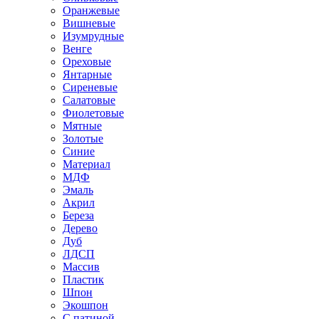
Оранжевые
Вишневые
Изумрудные
Венге
Ореховые
Янтарные
Сиреневые
Салатовые
Фиолетовые
Мятные
Золотые
Синие
Материал
МДФ
Эмаль
Акрил
Береза
Дерево
Дуб
ЛДСП
Массив
Пластик
Шпон
Экошпон
С патиной