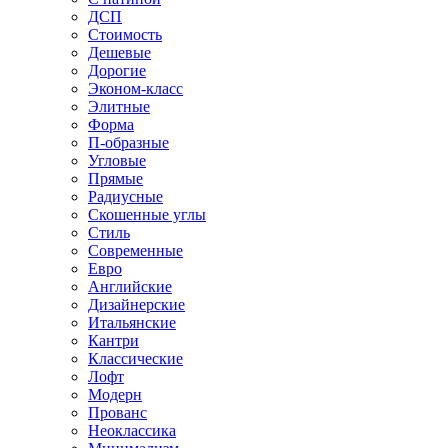
ДСП
Стоимость
Дешевые
Дорогие
Эконом-класс
Элитные
Форма
П-образные
Угловые
Прямые
Радиусные
Скошенные углы
Стиль
Современные
Евро
Английские
Дизайнерские
Итальянские
Кантри
Классические
Лофт
Модерн
Прованс
Неоклассика