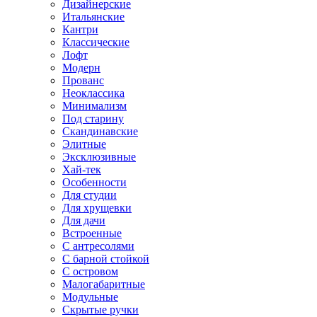
Дизайнерские
Итальянские
Кантри
Классические
Лофт
Модерн
Прованс
Неоклассика
Минимализм
Под старину
Скандинавские
Элитные
Эксклюзивные
Хай-тек
Особенности
Для студии
Для хрущевки
Для дачи
Встроенные
С антресолями
С барной стойкой
С островом
Малогабаритные
Модульные
Скрытые ручки