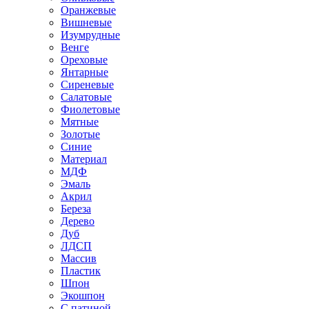
Оранжевые
Вишневые
Изумрудные
Венге
Ореховые
Янтарные
Сиреневые
Салатовые
Фиолетовые
Мятные
Золотые
Синие
Материал
МДФ
Эмаль
Акрил
Береза
Дерево
Дуб
ЛДСП
Массив
Пластик
Шпон
Экошпон
С патиной