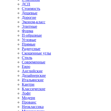
ДСП
Стоимость
Дешевые
Дорогие
Эконом-класс
Элитные
Форма
П-образные
Угловые
Прямые
Радиусные
Скошенные углы
Стиль
Современные
Евро
Английские
Дизайнерские
Итальянские
Кантри
Классические
Лофт
Модерн
Прованс
Неоклассика