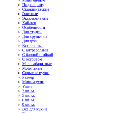
Минимализм
Под старину
Скандинавские
Элитные
Эксклюзивные
Хай-тек
Особенности
Для студии
Для хрущевки
Для дачи
Встроенные
С антресолями
С барной стойкой
С островом
Малогабаритные
Модульные
Скрытые ручки
Размер
Мини-кухни
Узкие
3 кв. м.
5 кв. м.
6 кв. м.
9 кв. м.
Все для кухни