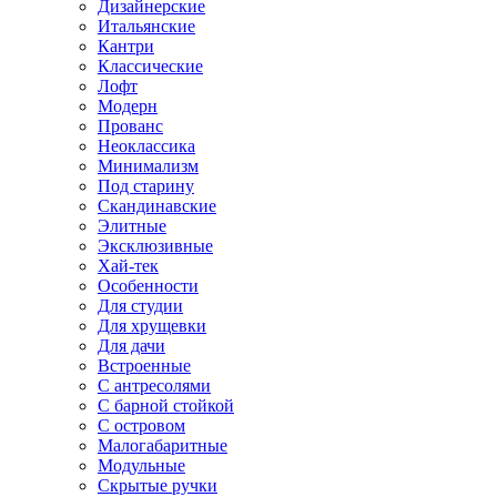
Дизайнерские
Итальянские
Кантри
Классические
Лофт
Модерн
Прованс
Неоклассика
Минимализм
Под старину
Скандинавские
Элитные
Эксклюзивные
Хай-тек
Особенности
Для студии
Для хрущевки
Для дачи
Встроенные
С антресолями
С барной стойкой
С островом
Малогабаритные
Модульные
Скрытые ручки