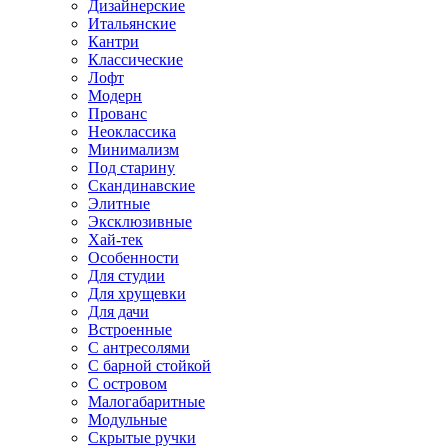
Дизайнерские
Итальянские
Кантри
Классические
Лофт
Модерн
Прованс
Неоклассика
Минимализм
Под старину
Скандинавские
Элитные
Эксклюзивные
Хай-тек
Особенности
Для студии
Для хрущевки
Для дачи
Встроенные
С антресолями
С барной стойкой
С островом
Малогабаритные
Модульные
Скрытые ручки