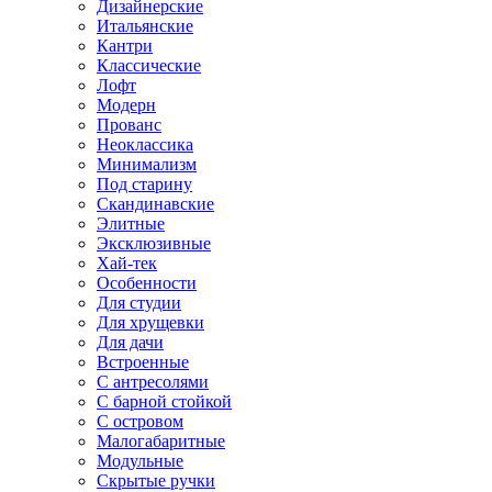
Дизайнерские
Итальянские
Кантри
Классические
Лофт
Модерн
Прованс
Неоклассика
Минимализм
Под старину
Скандинавские
Элитные
Эксклюзивные
Хай-тек
Особенности
Для студии
Для хрущевки
Для дачи
Встроенные
С антресолями
С барной стойкой
С островом
Малогабаритные
Модульные
Скрытые ручки